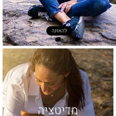
להאזנה
מדיטציה